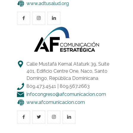
www.adtusalud.org
Calle Mustafá Kemal Ataturk 39, Suite
401, Edificio Centre One, Naco, Santo
Domingo, República Dominicana
809.473.4541
|
809.567.2663
infocongreso@afcomunicacion.com
www.afcomunicacion.com