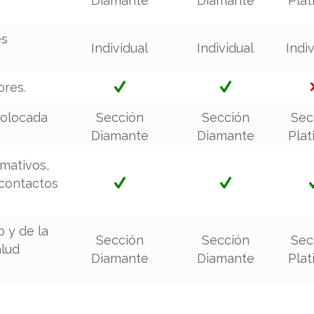
Diamante
Diamante
Pla
es
Individual
Individual
Indi
ores.
colocada
Sección
Sección
Sec
Diamante
Diamante
Pla
rmativos,
 contactos
 y de la
Sección
Sección
Sec
alud
Diamante
Diamante
Pla