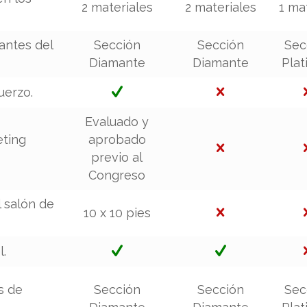
2 materiales
2 materiales
1 ma
antes del
Sección
Sección
Sec
Diamante
Diamante
Pla
uerzo.
Evaluado y
eting
aprobado
previo al
Congreso
 salón de
10 x 10 pies
l.
s de
Sección
Sección
Sec