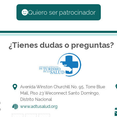
Quiero ser patrocinador
¿Tienes dudas o preguntas?
Avenida Winston Churchill No. 95. Torre Blue
Mall, Piso 23 Weconnect Santo Domingo,
Distrito Nacional
n
www.adtusalud.org
e