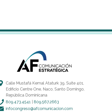
Calle Mustafá Kemal Ataturk 39, Suite 401,
Edificio Centre One, Naco, Santo Domingo,
República Dominicana
809.473.4541
|
809.567.2663
infocongreso@afcomunicacion.com