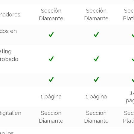
Sección
Sección
Sec
inadores.
Diamante
Diamante
Pla
dos en
eting
probado
1
1 página
1 página
pá
gital en
Sección
Sección
Sec
Diamante
Diamante
Pla
en los