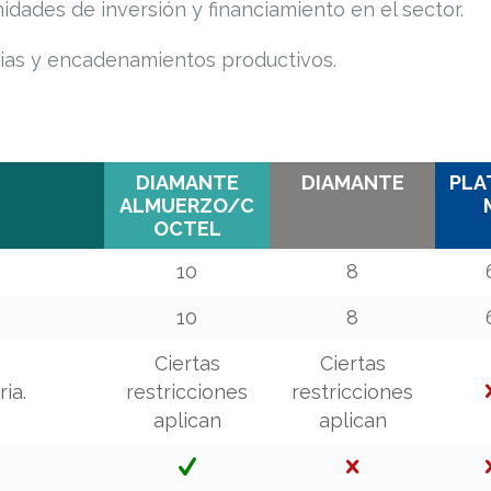
dades de inversión y financiamiento en el sector.
gias y encadenamientos productivos.
DIAMANTE
DIAMANTE
PLA
ALMUERZO/C
OCTEL
DIAMANTE
DIAMANTE
PLA
10
8
ALMUERZO/C
OCTEL
10
8
Ciertas
Ciertas
ia.
restricciones
restricciones
aplican
aplican