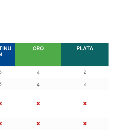
TINU
ORO
PLATA
M
TINU
ORO
PLATA
6
4
2
M
6
4
2